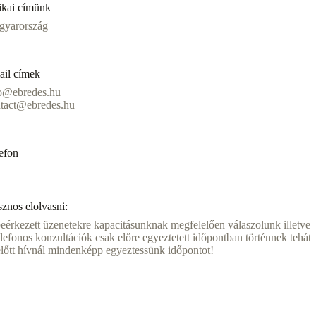
ikai címünk
gyarország
il címek
o@ebredes.hu
tact@ebredes.hu
efon
znos elolvasni:
eérkezett üzenetekre kapacitásunknak megfelelően válaszolunk illetve
elefonos konzultációk csak előre egyeztetett időpontban történnek tehát
lőtt hívnál mindenképp egyeztessünk időpontot!