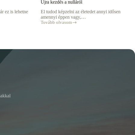
Újra kezdés a nulláról
ár ez is lehetne
El tudod képzelni az életedet annyi idősen
amennyi éppen vagy,…
Tovább olvasom
Újra
kezdés
a
nulláról
makkal