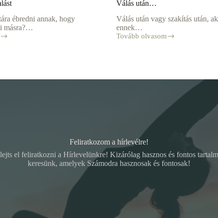
lást
Válás után…
atára ébredni annak, hogy
Válás után vagy szakítás után, ak
aki másra?…
ennek…
Tovább olvasom
Válás
után…
Feliratkozom a hírlevélre!
lejts el feliratkozni a Hírlevelünkre! Kizárólag hasznos és fontos tartal
keresünk, amelyek Számodra hasznosak és fontosak!