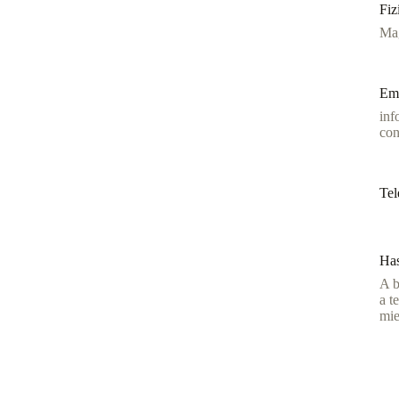
Fiz
Ma
Ema
inf
con
Tel
Has
A b
a t
mie