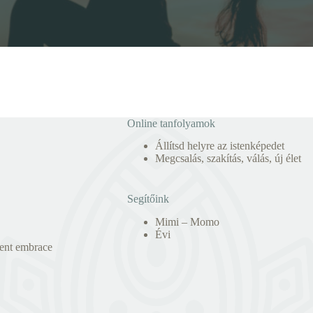
Online tanfolyamok
Állítsd helyre az istenképedet
Megcsalás, szakítás, válás, új élet
Segítőink
Mimi – Momo
Évi
nt embrace