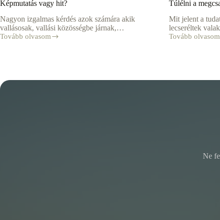
Képmutatás vagy hit?
Túlélni a megcsa
Nagyon izgalmas kérdés azok számára akik
Mit jelent a tud
vallásosak, vallási közösségbe járnak,…
lecseréltek val
Tovább olvasom
Tovább olvasom
Képmutatás
Túlélni
vagy
a
hit?
megcsalást
Ne fe