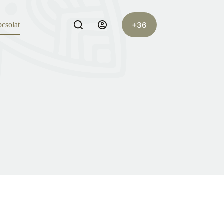
+36
csolat