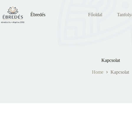
Skip
to
content
Ébredés
Főoldal
Tanfol
Kapcsolat
Home
Kapcsolat