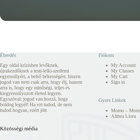
Ébredés
Fiókom
Egy oldal krízisben levőknek,
My Account
újrakezdőknek a testi-lelki-szellemi
My Classes
egyensúlyért, a belső békességért, hiszen
My Cart
jogod van nem csak arra, hogy élj, hanem
Sign in
arra is, hogy egy minőségi, teljes és
kiegyensúlyozott életed legyen.
Egyszóval: jogod van hozzá, hogy
Gyors Linkek
boldog legyél! Ha ezt tudod, de nem
tudod hogyan, ezért jött
Momo – Mome
Althea Liora
Közösségi média