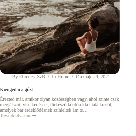
By
Ebredes_SzB
In
Home
On
május 9, 2021
Kiengedni a gőzt
Érezted már, amikor olyan közösségben vagy, ahol szinte csak
megjátszott viselkedéssel, fürkésző kérdésekkel találkoztál,
amelyek bár érdeklődésnek színleltek ám te…
Tovább olvasom
Kiengedni
a
gőzt