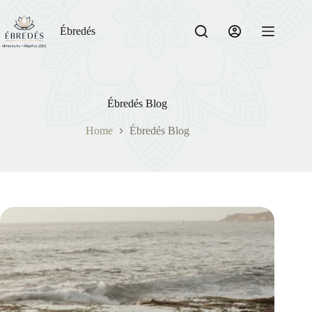
Skip
to
content
Ébredés
Ébredés Blog
Home
Ébredés Blog