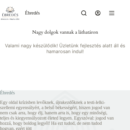
Skip
to
content
Ébredés
Nagy dolgok vannak a láthatáron
Valami nagy készülődik! Üzletünk fejlesztés alatt áll és
hamarosan indul!
Ébredés
Egy oldal krízisben levőknek, újrakezdőknek a testi-lelki-
szellemi egyensúlyért, a belső békességért, hiszen jogod van
nem csak arra, hogy élj, hanem arra is, hogy egy minőségi,
teljes és kiegyensúlyozott életed legyen. Egyszóval: jogod van
hozzá, hogy boldog legyél! Ha ezt tudod, de nem tudod
hogyan, ezért jött